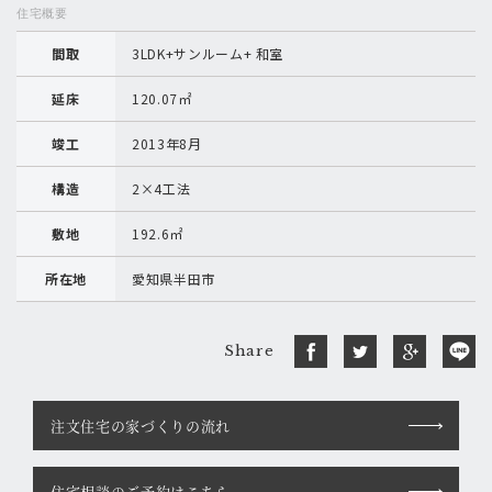
住宅概要
間取
3LDK+サンルーム+ 和室
延床
120.07㎡
竣工
2013年8月
構造
2×4工法
敷地
192.6㎡
所在地
愛知県半田市
Share
注文住宅の家づくりの流れ
住宅相談のご予約はこちら