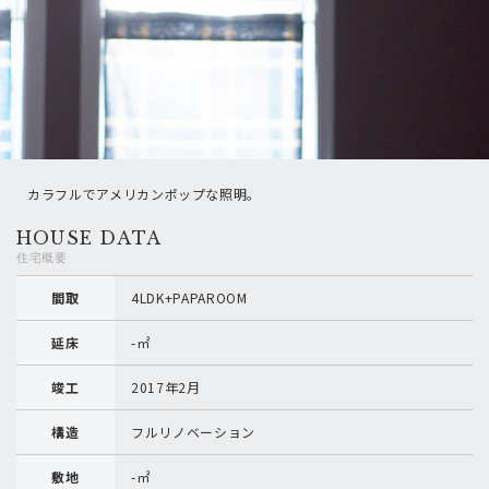
カラフルでアメリカンポップな照明。
HOUSE DATA
住宅概要
間取
4LDK+PAPAROOM
延床
-㎡
竣工
2017年2月
構造
フルリノベーション
敷地
-㎡