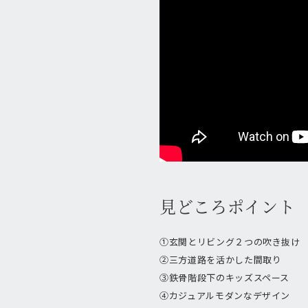
見どころポイント
①玄関とリビング２つの吹き抜け
②三方道路を活かした間取り
③鉄骨階段下のキッズスペース
④カジュアルモダンなデザイン