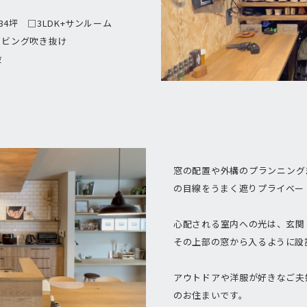
34坪 □3LDK+サンルーム
リビング吹き抜け
段
窓の配置や外構のプランニング
の目線をうまく遮りプライベー
心配される室内への光は、玄関
その上部の窓から入るように設
アウトドアや洋服が好きなご夫
のお住まいです。