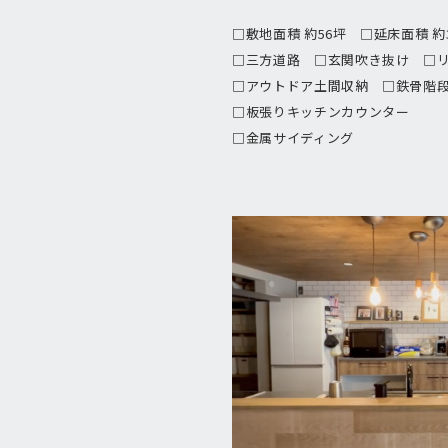
□敷地面積 約56坪 □延床面積 約
□三方道路 □玄関吹き抜け □
□アウトドア土間収納 □鉄骨階
□板張りキッチンカウンター
□金属サイディング