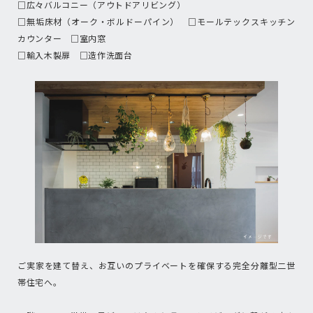
□広々バルコニー（アウトドアリビング）
□無垢床材（オーク・ボルドーパイン） □モールテックスキッチン
カウンター □室内窓
□輸入木製扉 □造作洗面台
ご実家を建て替え、お互いのプライベートを確保する完全分離型二世
帯住宅へ。