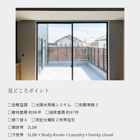
見どころポイント
□全館空調 □太陽光発電システム □耐震等級３
□敷地面積 約86坪 □延床面積 約67坪
□建て替え □完全分離型２世帯住宅
□親世帯 2LDK
□子世帯 5LDK＋Study Room＋Laundry＋Family closet