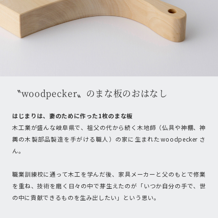
〝woodpecker〟のまな板のおはなし
はじまりは、妻のために作った1枚のまな板
木工業が盛んな岐阜県で、祖父の代から続く木地師（仏具や神棚、神
輿の木製部品製造を手がける職人）の家に生まれたwoodpecker さ
ん。
職業訓練校に通って木工を学んだ後、家具メーカーと父のもとで修業
を重ね、技術を磨く日々の中で芽生えたのが「いつか自分の手で、世
の中に貢献できるものを生み出したい」という思い。