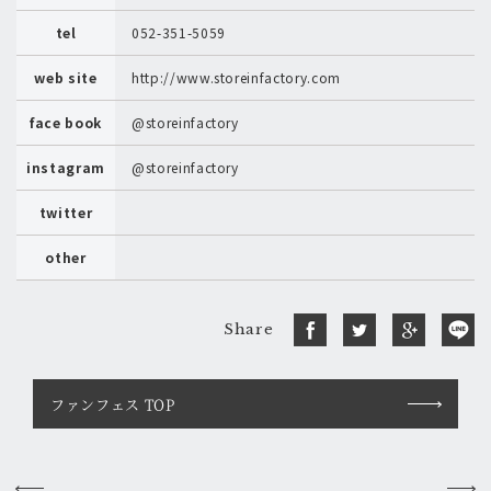
tel
052-351-5059
web site
http://www.storeinfactory.com
face book
@storeinfactory
instagram
@storeinfactory
twitter
other
Share
ファンフェス TOP