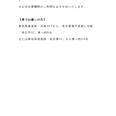
ぐ
※公共交通機関のご利用をおすすめいたします。
【車でお越しの方】
東名高速道路・日進JCTから、名古屋瀬戸道路に分岐
「長久手IC」東へ約5分
または東名高速道路「名古屋IC」から東へ約20分